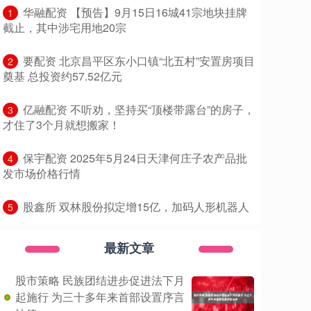
​华融配资 【预告】9月15日16城41宗地块挂牌
1
截止，其中涉宅用地20宗
​要配资 北京昌平区东小口镇“北五村”安置房项目
2
奠基 总投资约57.52亿元
​亿融配资 不听劝，坚持买“顶楼带露台”的房子，
3
才住了3个月就想搬家！
​保宇配资 2025年5月24日天津何庄子农产品批
4
发市场价格行情
​股鑫所 双林股份拟定增15亿，加码人形机器人
5
最新文章
股市策略 民族团结进步促进法下月
起施行 为三十多年来首部设置序言