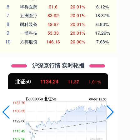
6
毕得医药
61.6
20.01%
6.12%
7
五洲医疗
83.62
20.01%
18.37%
8
耐科装备
49.67
20.01%
6.83%
9
一博科技
53.33
20.01%
17.26%
10
方邦股份
146.16
20.00%
7.68%
沪深京行情 实时轮播
北证50
1134.24
创
11.37
1.01%