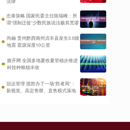
法律
忠泰策略 国家民委主任陈瑞峰：所
谓“强制迁徙”少数民族说法极其荒谬
尚融 贵州黔西南州贞丰县发生3.0级
地震 震源深度10公里
旗开网 全国多地夏收夏管稳步推进
科技种粮稳丰收
冠达管理 揽胜办了一场“胜者局”：
新视觉、高定售罄、直售模式落地