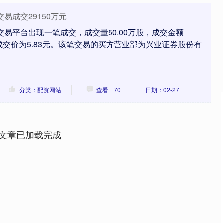
易成交29150万元
交易平台出现一笔成交，成交量50.00万股，成交金额
易成交价为5.83元。该笔交易的买方营业部为兴业证券股份有
分类：配资网站
查看：70
日期：02-27
沪深300
4694.44
.42%
43.13
0.93%
文章已加载完成