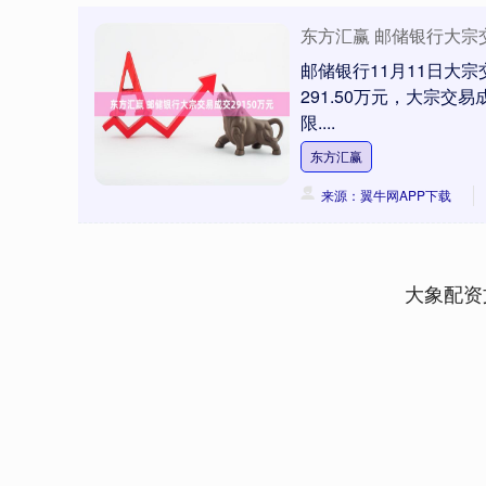
东方汇赢 邮储银行大宗交
邮储银行11月11日大宗
291.50万元，大宗交
限....
东方汇赢
来源：翼牛网APP下载
深证成指
14311.01
.68
1.02%
200.89
1
大象配资