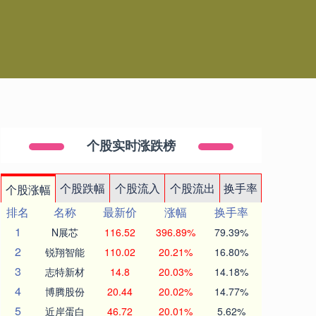
个股实时涨跌榜
个股跌幅
个股流入
个股流出
换手率
个股涨幅
排名
名称
最新价
涨幅
换手率
1
N展芯
116.52
396.89%
79.39%
2
锐翔智能
110.02
20.21%
16.80%
3
志特新材
14.8
20.03%
14.18%
4
博腾股份
20.44
20.02%
14.77%
5
近岸蛋白
46.72
20.01%
5.62%