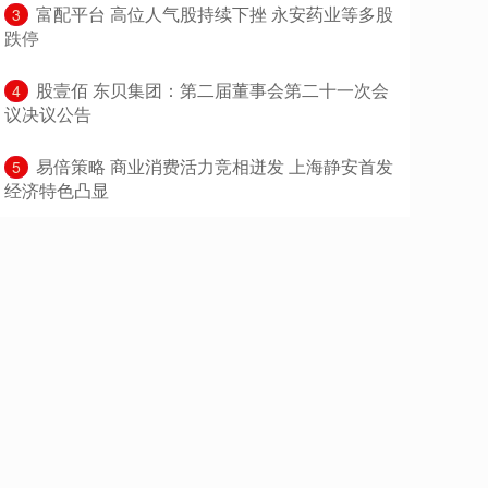
​富配平台 高位人气股持续下挫 永安药业等多股
3
跌停
​股壹佰 东贝集团：第二届董事会第二十一次会
4
议决议公告
​易倍策略 商业消费活力竞相迸发 上海静安首发
5
经济特色凸显