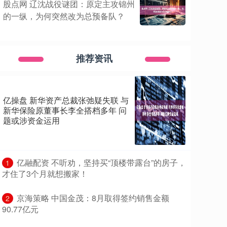
股点网 辽沈战役谜团：原定主攻锦州
的一纵，为何突然改为总预备队？
推荐资讯
亿操盘 新华资产总裁张弛疑失联 与
新华保险原董事长李全搭档多年 问
题或涉资金运用
​亿融配资 不听劝，坚持买“顶楼带露台”的房子，
1
才住了3个月就想搬家！
​京海策略 中国金茂：8月取得签约销售金额
2
90.77亿元