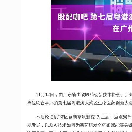
上证指数
3940.04
.40
2.13%
39.68
1.
11月12日，由广东省生物医药创新技术协会、广
单位联合承办的第七届粤港澳大湾区生物医药创新大
本届论坛以“湾区创新擎航新程”为主题，重点聚焦
规发展，以及AI技术如何为新药研发全链条赋能等关