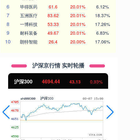
6
毕得医药
61.6
20.01%
6.12%
7
五洲医疗
83.62
20.01%
18.37%
8
一博科技
53.33
20.01%
17.26%
9
耐科装备
49.67
20.01%
6.83%
10
朗特智能
26.4
20.00%
17.06%
沪深京行情 实时轮播
沪深300
4694.44
北
43.13
0.93%