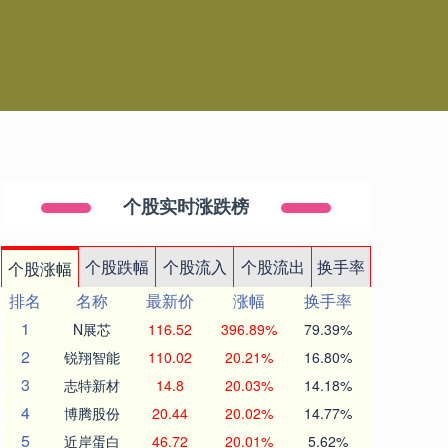
个股实时涨跌榜
个股跌幅
个股流入
个股流出
换手率
个股涨幅
排名
名称
最新价
涨幅
换手率
1
N展芯
116.52
396.89%
79.39%
2
锐翔智能
110.02
20.21%
16.80%
3
志特新材
14.8
20.03%
14.18%
4
博腾股份
20.44
20.02%
14.77%
5
近岸蛋白
46.72
20.01%
5.62%