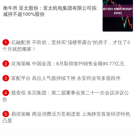
衡牛所 亚太股份：亚太机电集团有限公司拟
减持不超100%股份
​亿融配资 不听劝，坚持买“顶楼带露台”的房子，才住了3
1
个月就想搬家！
​京海策略 中国金茂：8月取得签约销售金额90.77亿元
2
​富配平台 高位人气股持续下挫 永安药业等多股跌停
3
​股壹佰 东贝集团：第二届董事会第二十一次会议决议公
4
告
​易倍策略 商业消费活力竞相迸发 上海静安首发经济特色
5
凸显