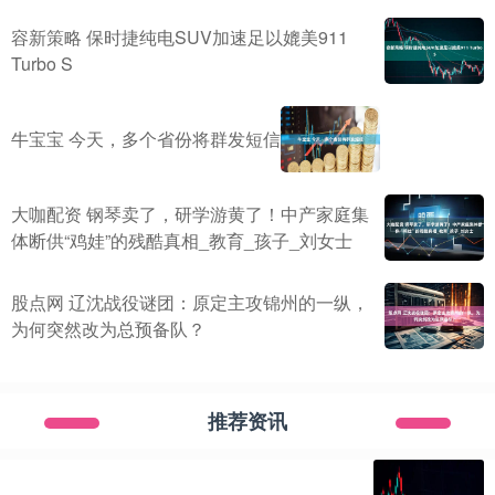
容新策略 保时捷纯电SUV加速足以媲美911
Turbo S
牛宝宝 今天，多个省份将群发短信
大咖配资 钢琴卖了，研学游黄了！中产家庭集
体断供“鸡娃”的残酷真相_教育_孩子_刘女士
股点网 辽沈战役谜团：原定主攻锦州的一纵，
为何突然改为总预备队？
推荐资讯