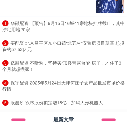
​华融配资 【预告】9月15日16城41宗地块挂牌截止，其中
1
涉宅用地20宗
​要配资 北京昌平区东小口镇“北五村”安置房项目奠基 总投
2
资约57.52亿元
​亿融配资 不听劝，坚持买“顶楼带露台”的房子，才住了3
3
个月就想搬家！
​保宇配资 2025年5月24日天津何庄子农产品批发市场价格
4
行情
​股鑫所 双林股份拟定增15亿，加码人形机器人
5
最新文章