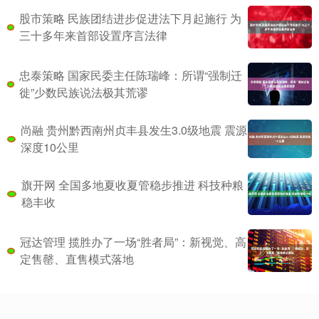
股市策略 民族团结进步促进法下月起施行 为
三十多年来首部设置序言法律
忠泰策略 国家民委主任陈瑞峰：所谓“强制迁
徙”少数民族说法极其荒谬
尚融 贵州黔西南州贞丰县发生3.0级地震 震源
深度10公里
旗开网 全国多地夏收夏管稳步推进 科技种粮
稳丰收
冠达管理 揽胜办了一场“胜者局”：新视觉、高
定售罄、直售模式落地