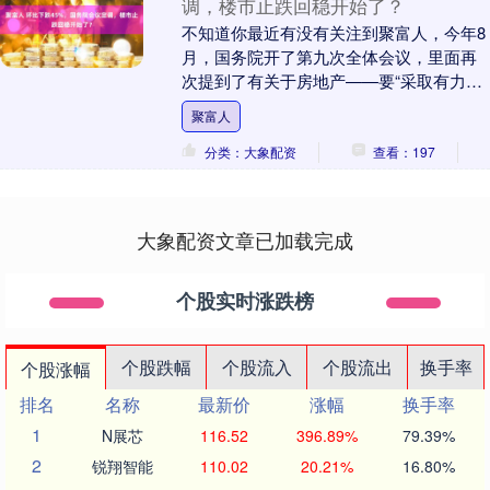
调，楼市止跌回稳开始了？
不知道你最近有没有关注到聚富人，今年8
月，国务院开了第九次全体会议，里面再
次提到了有关于房地产——要“采取有力措
施巩固房地产市场止跌回稳态势”。 高层对
聚富人
房地产市....
分类：大象配资
查看：197
大象配资文章已加载完成
个股实时涨跌榜
个股跌幅
个股流入
个股流出
换手率
个股涨幅
排名
名称
最新价
涨幅
换手率
1
N展芯
116.52
396.89%
79.39%
2
锐翔智能
110.02
20.21%
16.80%