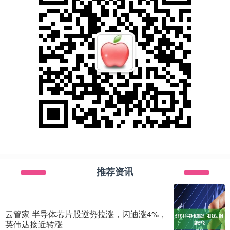
推荐资讯
云管家 半导体芯片股逆势拉涨，闪迪涨4%，
英伟达接近转涨